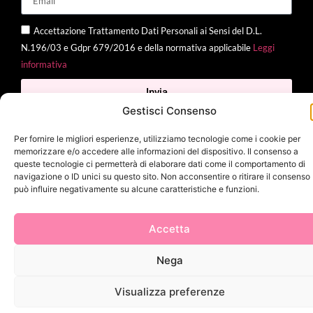
Accettazione Trattamento Dati Personali ai Sensi del D.L.
N.196/03 e Gdpr 679/2016 e della normativa applicabile
Leggi
informativa
Invia
Gestisci Consenso
Per fornire le migliori esperienze, utilizziamo tecnologie come i cookie per
memorizzare e/o accedere alle informazioni del dispositivo. Il consenso a
2025 Delì |
Privacy Policy
|
Cookie Policy
| Made with
by
Jenny
queste tecnologie ci permetterà di elaborare dati come il comportamento di
navigazione o ID unici su questo sito. Non acconsentire o ritirare il consenso
Mina
può influire negativamente su alcune caratteristiche e funzioni.
Accetta
Nega
Visualizza preferenze