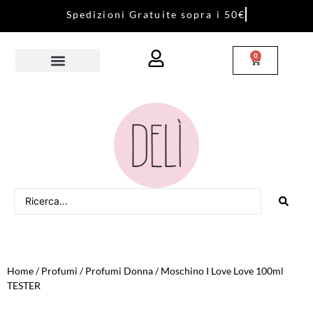
S
p
e
d
i
z
i
o
n
i
G
r
a
t
u
i
t
e
s
o
p
r
a
i
5
0
€
0
Home
/
Profumi
/
Profumi Donna
/ Moschino I Love Love 100ml
TESTER