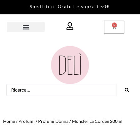
S
p
e
d
i
z
i
o
n
i
G
r
a
t
u
i
t
e
s
o
p
r
a
i
5
0
€
0
Home
/
Profumi
/
Profumi Donna
/ Moncler La Cordée 200ml