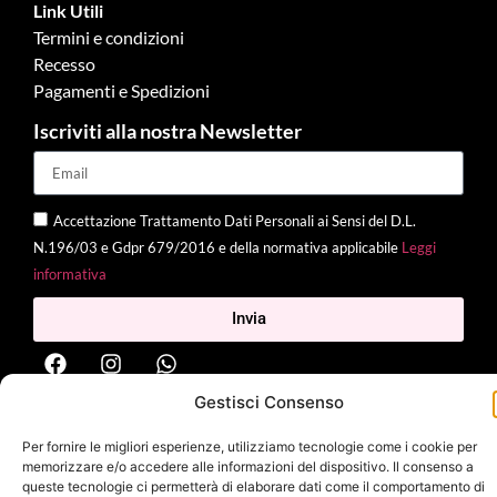
Link Utili
Termini e condizioni
Recesso
Pagamenti e Spedizioni
Iscriviti alla nostra Newsletter
Accettazione Trattamento Dati Personali ai Sensi del D.L.
N.196/03 e Gdpr 679/2016 e della normativa applicabile
Leggi
informativa
Invia
Gestisci Consenso
2025 Delì |
Privacy Policy
|
Cookie Policy
| Made with
by
Jenny
Per fornire le migliori esperienze, utilizziamo tecnologie come i cookie per
Mina
memorizzare e/o accedere alle informazioni del dispositivo. Il consenso a
queste tecnologie ci permetterà di elaborare dati come il comportamento di