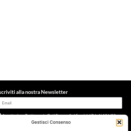
scriviti alla nostra Newsletter
Accettazione Trattamento Dati Personali ai Sensi del D.L. N.196/03 e
Gestisci Consenso
dpr 679/2016 e della normativa applicabile
Leggi informativa