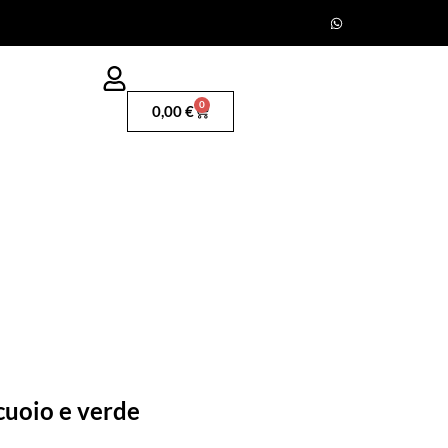
0
0,00
€
cuoio e verde