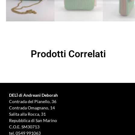
Prodotti Correlati
DELÌ di Andreani Deborah
Contrada del Pianello, 36
Contrada Omagnano, 14
Salita alla Rocca, 31
Repubblica di San Marino
C.O.E. SM30713
tel.
0549 991063