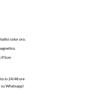
allici color oro.
magnetico.
x P.5cm
to in 24/48 ore
i su Whatsapp!