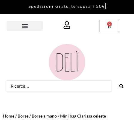
S
p
e
d
i
z
i
o
n
i
G
r
a
t
u
i
t
e
s
o
p
r
a
i
5
0
€
0
Home
/
Borse
/
Borse a mano
/ Mini bag Clarissa celeste