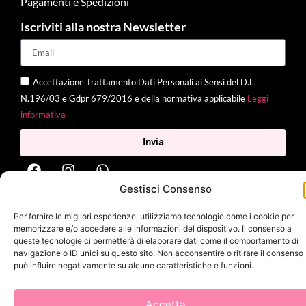
Pagamenti e Spedizioni
Iscriviti alla nostra Newsletter
Accettazione Trattamento Dati Personali ai Sensi del D.L.
N.196/03 e Gdpr 679/2016 e della normativa applicabile
Leggi
informativa
Invia
Gestisci Consenso
2025 Delì |
Privacy Policy
|
Cookie Policy
| Made with
by
Jenny
Per fornire le migliori esperienze, utilizziamo tecnologie come i cookie per
Mina
memorizzare e/o accedere alle informazioni del dispositivo. Il consenso a
queste tecnologie ci permetterà di elaborare dati come il comportamento di
navigazione o ID unici su questo sito. Non acconsentire o ritirare il consenso
può influire negativamente su alcune caratteristiche e funzioni.
Accetta