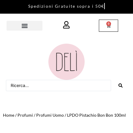
S
p
e
d
i
z
i
o
n
i
G
r
a
t
u
i
t
e
s
o
p
r
a
i
5
0
€
0
Home
/
Profumi
/
Profumi Uomo
/ LPDO Pistachio Bon Bon 100ml