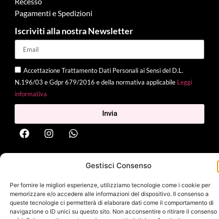
Recesso
Pagamenti e Spedizioni
Iscriviti alla nostra Newsletter
Accettazione Trattamento Dati Personali ai Sensi del D.L.
N.196/03 e Gdpr 679/2016 e della normativa applicabile
Leggi
informativa
Invia
2025 Delì |
Privacy Policy
|
Cookie Policy
| Made with
by
Jenny
Gestisci Consenso
Mina
Per fornire le migliori esperienze, utilizziamo tecnologie come i cookie per
memorizzare e/o accedere alle informazioni del dispositivo. Il consenso a
queste tecnologie ci permetterà di elaborare dati come il comportamento di
navigazione o ID unici su questo sito. Non acconsentire o ritirare il consenso