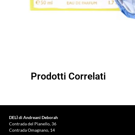
Prodotti Correlati
DELÌ di Andreani Deborah
Contrada del Pianello, 36
Contrada Omagnano, 14