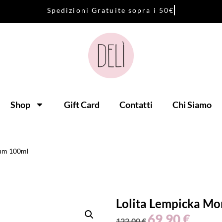
S
p
e
d
i
z
i
o
n
i
G
r
a
t
u
i
t
e
s
o
p
r
a
i
5
0
€
Shop
Gift Card
Contatti
Chi Siamo
fum 100ml
Lolita Lempicka M
69,90
€
122,00
€