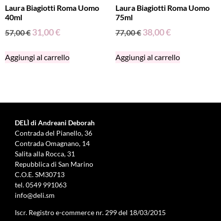
Laura Biagiotti Roma Uomo
Laura Biagiotti Roma Uomo
40ml
75ml
31,00
€
38,00
€
57,00
€
77,00
€
Aggiungi al carrello
Aggiungi al carrello
DELÌ di Andreani Deborah
Contrada del Pianello, 36
Contrada Omagnano, 14
Salita alla Rocca, 31
Repubblica di San Marino
C.O.E. SM30713
tel.
0549 991063
info@deli.sm
Iscr. Registro e-commerce nr. 299 del 18/03/2015