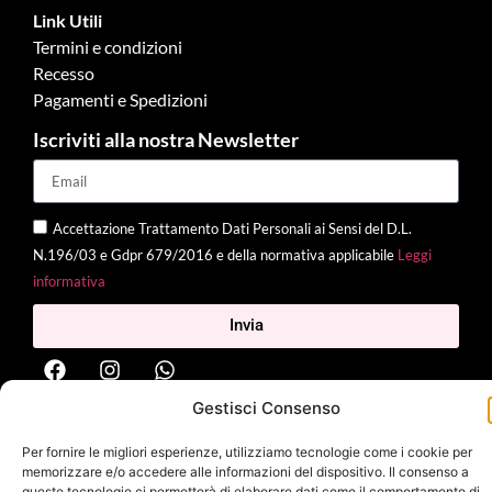
Link Utili
Termini e condizioni
Recesso
Pagamenti e Spedizioni
Iscriviti alla nostra Newsletter
Accettazione Trattamento Dati Personali ai Sensi del D.L.
N.196/03 e Gdpr 679/2016 e della normativa applicabile
Leggi
informativa
Invia
Gestisci Consenso
2025 Delì |
Privacy Policy
|
Cookie Policy
| Made with
by
Jenny
Per fornire le migliori esperienze, utilizziamo tecnologie come i cookie per
Mina
memorizzare e/o accedere alle informazioni del dispositivo. Il consenso a
queste tecnologie ci permetterà di elaborare dati come il comportamento di