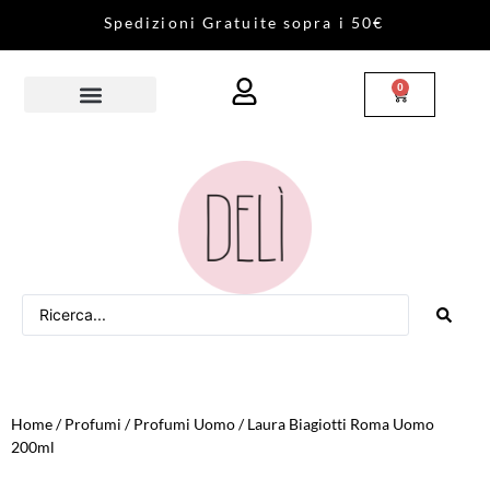
S
p
e
d
i
z
i
o
n
i
G
r
a
t
u
i
t
e
s
o
p
r
a
i
5
0
€
0
Home
/
Profumi
/
Profumi Uomo
/ Laura Biagiotti Roma Uomo
200ml