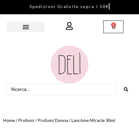
S
p
e
d
i
z
i
o
n
i
G
r
a
t
u
i
t
e
s
o
p
r
a
i
5
0
€
0
Home
/
Profumi
/
Profumi Donna
/ Lancôme Miracle 30ml