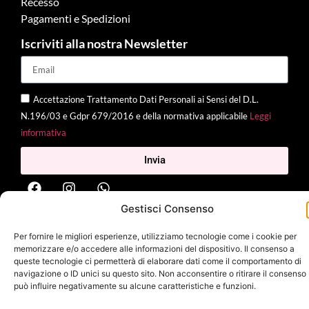
Recesso
Pagamenti e Spedizioni
Iscriviti alla nostra Newsletter
Accettazione Trattamento Dati Personali ai Sensi del D.L.
N.196/03 e Gdpr 679/2016 e della normativa applicabile
Leggi
informativa
Invia
Gestisci Consenso
2025 Delì |
Privacy Policy
|
Cookie Policy
| Made with
by
Jenny
Per fornire le migliori esperienze, utilizziamo tecnologie come i cookie per
Mina
memorizzare e/o accedere alle informazioni del dispositivo. Il consenso a
queste tecnologie ci permetterà di elaborare dati come il comportamento di
navigazione o ID unici su questo sito. Non acconsentire o ritirare il consenso
può influire negativamente su alcune caratteristiche e funzioni.