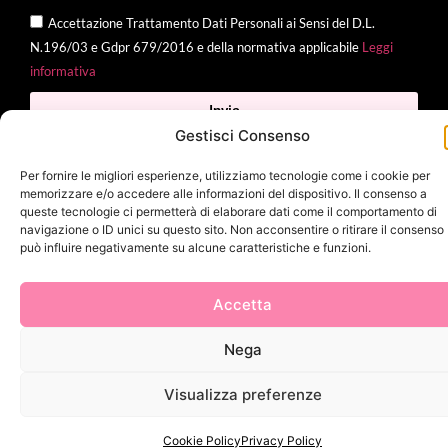
Accettazione Trattamento Dati Personali ai Sensi del D.L.
N.196/03 e Gdpr 679/2016 e della normativa applicabile
Leggi
informativa
Invia
Gestisci Consenso
Per fornire le migliori esperienze, utilizziamo tecnologie come i cookie per
memorizzare e/o accedere alle informazioni del dispositivo. Il consenso a
2025 Delì |
Privacy Policy
|
Cookie Policy
| Made with
by
Jenny
queste tecnologie ci permetterà di elaborare dati come il comportamento di
navigazione o ID unici su questo sito. Non acconsentire o ritirare il consenso
Mina
può influire negativamente su alcune caratteristiche e funzioni.
Accetta
Nega
Visualizza preferenze
Cookie Policy
Privacy Policy