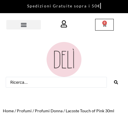
S
p
e
d
i
z
i
o
n
i
G
r
a
t
u
i
t
e
s
o
p
r
a
i
5
0
€
0
Home
/
Profumi
/
Profumi Donna
/ Lacoste Touch of Pink 30ml