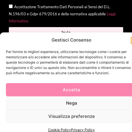
Accettazione Trattamento Dati Personali ai Sensi del D.L.
N.196/03 e Gdpr 679/2016 e della normativa applicabile
Leggi
informativa
Invia
Gestisci Consenso
Per fornire le migliori esperienze, utilizziamo tecnologie come i cookie per
memorizzare e/o accedere alle informazioni del dispositivo. Il consenso a
2025 Delì |
Privacy Policy
|
Cookie Policy
| Made with
by
Jenny
queste tecnologie ci permetterà di elaborare dati come il comportamento di
navigazione o ID unici su questo sito. Non acconsentire o ritirare il consenso
Mina
può influire negativamente su alcune caratteristiche e funzioni.
Accetta
Nega
Visualizza preferenze
Cookie Policy
Privacy Policy