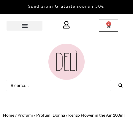
S
p
e
d
i
z
i
o
n
i
G
r
a
t
u
i
t
e
s
o
p
r
a
i
5
0
€
0
Home
/
Profumi
/
Profumi Donna
/ Kenzo Flower in the Air 100ml