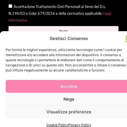
Accettazione Trattamento Dati Personali ai Sensi del D.L.
N.196/03 e Gdpr 679/2016 e della normativa applicabile
Leggi
informativa
Invia
Gestisci Consenso
Per fornire le migliori esperienze, utilizziamo tecnologie come i cookie per
memorizzare e/o accedere alle informazioni del dispositivo. Il consenso a
2025 Delì |
Privacy Policy
|
Cookie Policy
| Made with
by
Jenny
queste tecnologie ci permetterà di elaborare dati come il comportamento di
navigazione o ID unici su questo sito. Non acconsentire o ritirare il consenso
Mina
può influire negativamente su alcune caratteristiche e funzioni.
Accetta
Nega
Visualizza preferenze
Cookie Policy
Privacy Policy