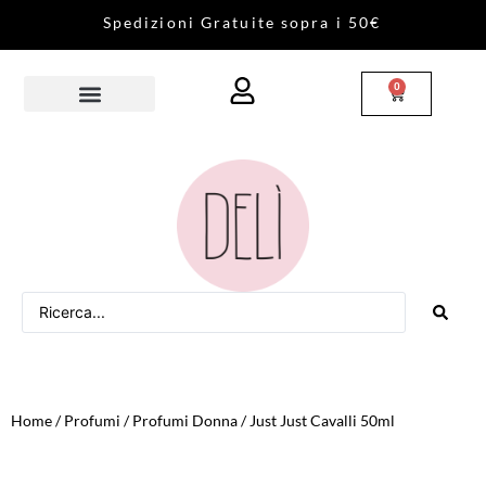
S
p
e
d
i
z
i
o
n
i
G
r
a
t
u
i
t
e
s
o
p
r
a
i
5
0
€
0
Home
/
Profumi
/
Profumi Donna
/ Just Just Cavalli 50ml