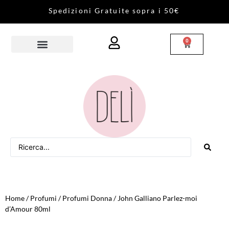
S
p
e
d
i
z
i
o
n
i
G
r
a
t
u
i
t
e
s
o
p
r
a
i
5
0
€
0
Home
/
Profumi
/
Profumi Donna
/ John Galliano Parlez-moi
d’Amour 80ml