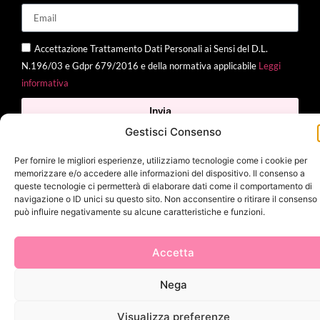
Accettazione Trattamento Dati Personali ai Sensi del D.L.
N.196/03 e Gdpr 679/2016 e della normativa applicabile
Leggi
informativa
Invia
Gestisci Consenso
Per fornire le migliori esperienze, utilizziamo tecnologie come i cookie per
memorizzare e/o accedere alle informazioni del dispositivo. Il consenso a
2025 Delì |
Privacy Policy
|
Cookie Policy
| Made with
by
Jenny
queste tecnologie ci permetterà di elaborare dati come il comportamento di
Mina
navigazione o ID unici su questo sito. Non acconsentire o ritirare il consenso
può influire negativamente su alcune caratteristiche e funzioni.
Accetta
Nega
Visualizza preferenze