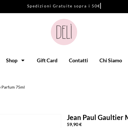
S
p
e
d
i
z
i
o
n
i
G
r
a
t
u
i
t
e
s
o
p
r
a
i
5
0
€
Shop
Gift Card
Contatti
Chi Siamo
e Parfum 75ml
Jean Paul Gaultier
59,90
€