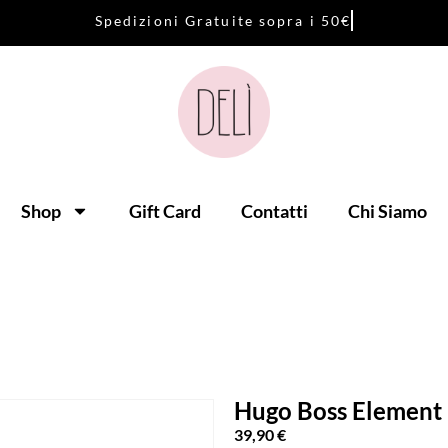
S
p
e
d
i
z
i
o
n
i
G
r
a
t
u
i
t
e
s
o
p
r
a
i
5
0
€
Shop
Gift Card
Contatti
Chi Siamo
Hugo Boss Element
39,90
€