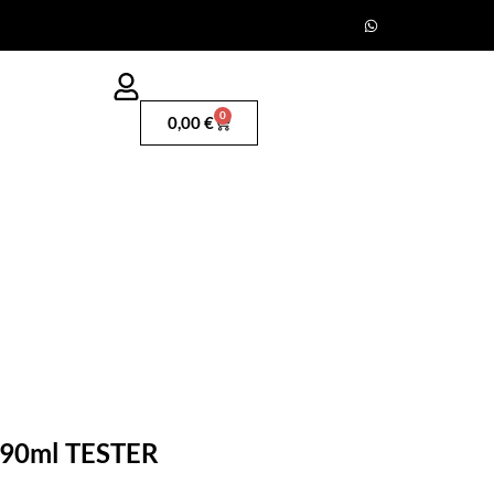
0
0,00
€
 90ml TESTER