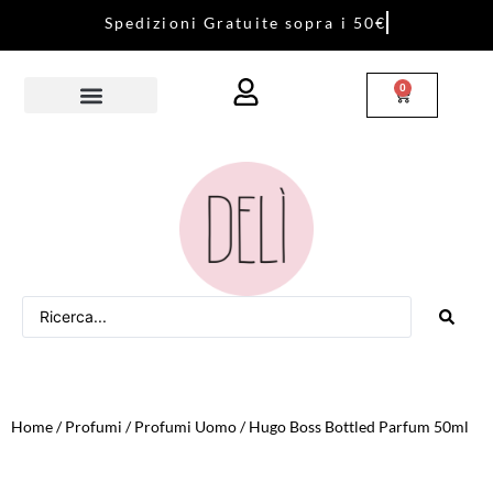
S
p
e
d
i
z
i
o
n
i
G
r
a
t
u
i
t
e
s
o
p
r
a
i
5
0
€
0
Home
/
Profumi
/
Profumi Uomo
/ Hugo Boss Bottled Parfum 50ml