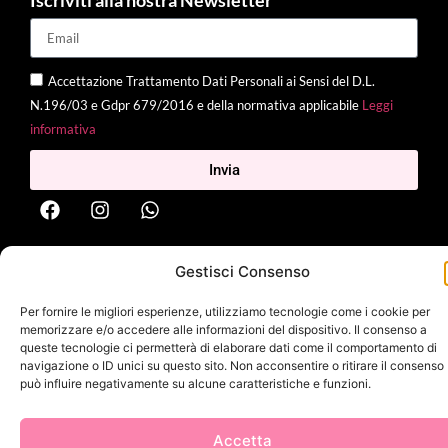
Iscriviti alla nostra Newsletter
Accettazione Trattamento Dati Personali ai Sensi del D.L.
N.196/03 e Gdpr 679/2016 e della normativa applicabile
Leggi
informativa
Invia
Gestisci Consenso
2025 Delì |
Privacy Policy
|
Cookie Policy
| Made with
by
Jenny
Mina
Per fornire le migliori esperienze, utilizziamo tecnologie come i cookie per
memorizzare e/o accedere alle informazioni del dispositivo. Il consenso a
queste tecnologie ci permetterà di elaborare dati come il comportamento di
navigazione o ID unici su questo sito. Non acconsentire o ritirare il consenso
può influire negativamente su alcune caratteristiche e funzioni.
Accetta