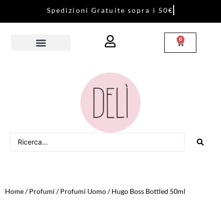
S
p
e
d
i
z
i
o
n
i
G
r
a
t
u
i
t
e
s
o
p
r
a
i
5
0
€
0
Home
/
Profumi
/
Profumi Uomo
/ Hugo Boss Bottled 50ml