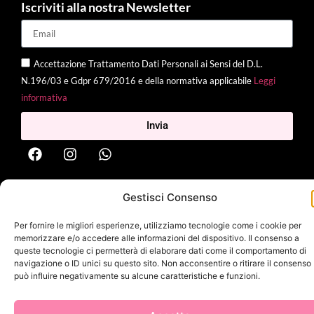
Iscriviti alla nostra Newsletter
Accettazione Trattamento Dati Personali ai Sensi del D.L.
N.196/03 e Gdpr 679/2016 e della normativa applicabile
Leggi
informativa
Invia
2025 Delì |
Privacy Policy
|
Cookie Policy
| Made with
by
Jenny
Gestisci Consenso
Mina
Per fornire le migliori esperienze, utilizziamo tecnologie come i cookie per
memorizzare e/o accedere alle informazioni del dispositivo. Il consenso a
queste tecnologie ci permetterà di elaborare dati come il comportamento di
navigazione o ID unici su questo sito. Non acconsentire o ritirare il consenso
può influire negativamente su alcune caratteristiche e funzioni.