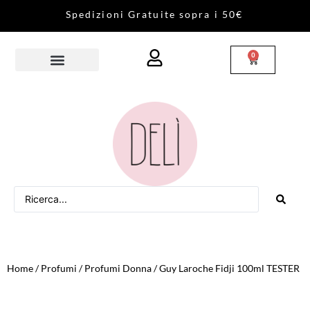
S
p
e
d
i
z
i
o
n
i
G
r
a
t
u
i
t
e
s
o
p
r
a
i
5
0
€
0
Home
/
Profumi
/
Profumi Donna
/ Guy Laroche Fidji 100ml TESTER