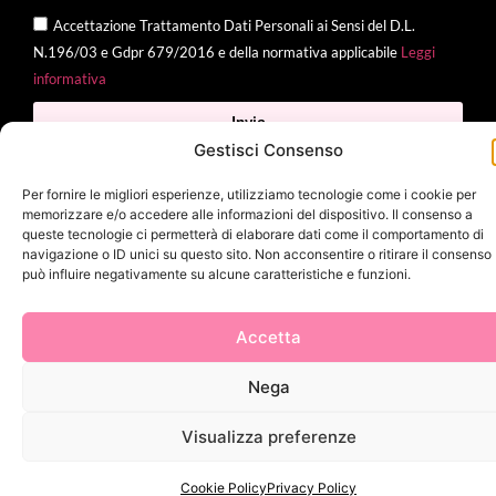
Accettazione Trattamento Dati Personali ai Sensi del D.L.
N.196/03 e Gdpr 679/2016 e della normativa applicabile
Leggi
informativa
Invia
Gestisci Consenso
Per fornire le migliori esperienze, utilizziamo tecnologie come i cookie per
memorizzare e/o accedere alle informazioni del dispositivo. Il consenso a
2025 Delì |
Privacy Policy
|
Cookie Policy
| Made with
by
Jenny
queste tecnologie ci permetterà di elaborare dati come il comportamento di
navigazione o ID unici su questo sito. Non acconsentire o ritirare il consenso
Mina
può influire negativamente su alcune caratteristiche e funzioni.
Accetta
Nega
Visualizza preferenze
Cookie Policy
Privacy Policy