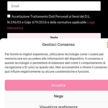
Accettazione Trattamento Dati Personali ai Sensi del D.L.
N.196/03 e Gdpr 679/2016 e della normativa applicabile
Leggi
informativa
Invia
Gestisci Consenso
Per fornire le migliori esperienze, utilizziamo tecnologie come i cookie per
memorizzare e/o accedere alle informazioni del dispositivo. Il consenso a
2025 Delì |
Privacy Policy
|
Cookie Policy
| Made with
by
Jenny
queste tecnologie ci permetterà di elaborare dati come il comportamento di
Mina
navigazione o ID unici su questo sito. Non acconsentire o ritirare il consenso
può influire negativamente su alcune caratteristiche e funzioni.
Accetta
Nega
Visualizza preferenze