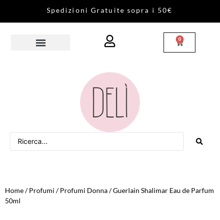
S
p
e
d
i
z
i
o
n
i
G
r
a
t
u
i
t
e
s
o
p
r
a
i
5
0
€
0
Home
/
Profumi
/
Profumi Donna
/ Guerlain Shalimar Eau de Parfum
50ml