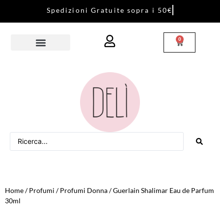
S
p
e
d
i
z
i
o
n
i
G
r
a
t
u
i
t
e
s
o
p
r
a
i
5
0
€
0
Home
/
Profumi
/
Profumi Donna
/ Guerlain Shalimar Eau de Parfum
30ml