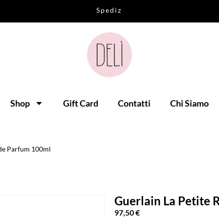
S
p
e
d
i
z
i
o
n
i
i
n
t
u
t
t
a
I
t
a
l
i
a
Shop
Gift Card
Contatti
Chi Siamo
 de Parfum 100ml
Guerlain La Petite
97,50
€