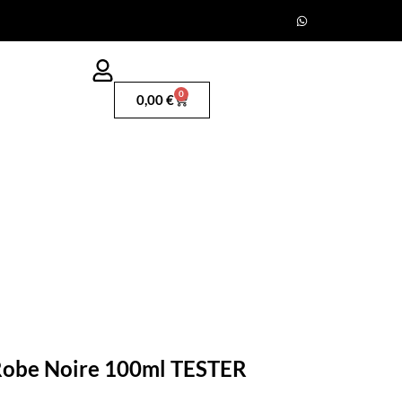
0
0,00
€
 Robe Noire 100ml TESTER