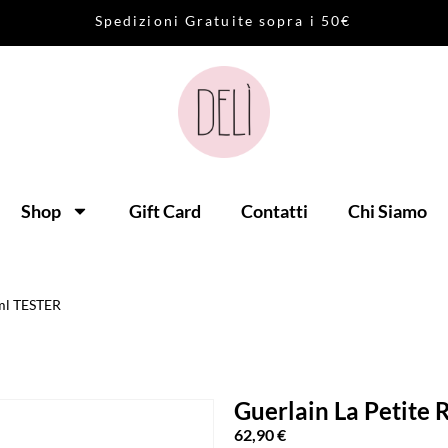
S
p
e
d
i
z
i
o
n
i
G
r
a
t
u
i
t
e
s
o
p
r
a
i
5
0
€
Shop
Gift Card
Contatti
Chi Siamo
0ml TESTER
Guerlain La Petite
62,90
€