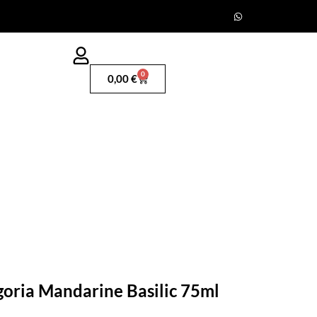
0
0,00
€
goria Mandarine Basilic 75ml