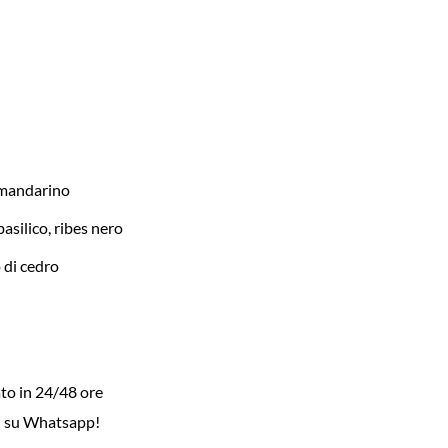
a
 mandarino
basilico, ribes nero
 di cedro
to in 24/48 ore
i su Whatsapp!