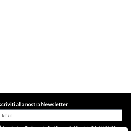
scriviti alla nostra Newsletter
Accettazione Trattamento Dati Personali ai Sensi del D.L. N.196/03 e