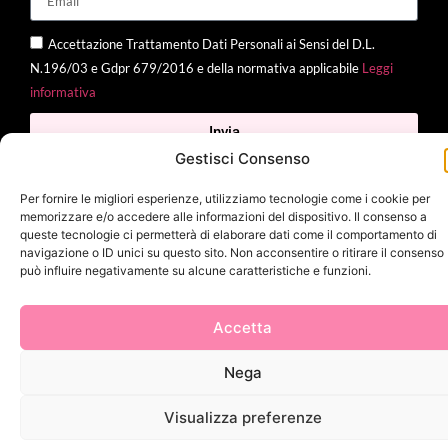
Accettazione Trattamento Dati Personali ai Sensi del D.L.
N.196/03 e Gdpr 679/2016 e della normativa applicabile
Leggi
informativa
Invia
Gestisci Consenso
Per fornire le migliori esperienze, utilizziamo tecnologie come i cookie per
memorizzare e/o accedere alle informazioni del dispositivo. Il consenso a
2025 Delì |
Privacy Policy
|
Cookie Policy
| Made with
by
Jenny
queste tecnologie ci permetterà di elaborare dati come il comportamento di
navigazione o ID unici su questo sito. Non acconsentire o ritirare il consenso
Mina
può influire negativamente su alcune caratteristiche e funzioni.
Accetta
Nega
Visualizza preferenze