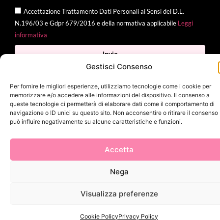
Accettazione Trattamento Dati Personali ai Sensi del D.L.
N.196/03 e Gdpr 679/2016 e della normativa applicabile
Leggi
informativa
Invia
Gestisci Consenso
Per fornire le migliori esperienze, utilizziamo tecnologie come i cookie per
memorizzare e/o accedere alle informazioni del dispositivo. Il consenso a
2025 Delì |
Privacy Policy
|
Cookie Policy
| Made with
by
Jenny
queste tecnologie ci permetterà di elaborare dati come il comportamento di
navigazione o ID unici su questo sito. Non acconsentire o ritirare il consenso
Mina
può influire negativamente su alcune caratteristiche e funzioni.
Accetta
Nega
Visualizza preferenze
Cookie Policy
Privacy Policy