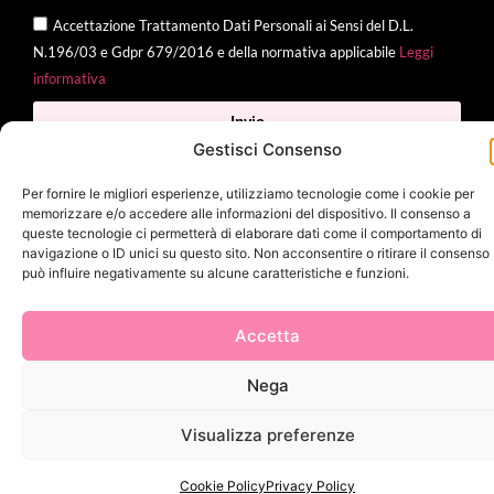
Accettazione Trattamento Dati Personali ai Sensi del D.L.
N.196/03 e Gdpr 679/2016 e della normativa applicabile
Leggi
informativa
Invia
Gestisci Consenso
Per fornire le migliori esperienze, utilizziamo tecnologie come i cookie per
memorizzare e/o accedere alle informazioni del dispositivo. Il consenso a
2025 Delì |
Privacy Policy
|
Cookie Policy
| Made with
by
Jenny
queste tecnologie ci permetterà di elaborare dati come il comportamento di
navigazione o ID unici su questo sito. Non acconsentire o ritirare il consenso
Mina
può influire negativamente su alcune caratteristiche e funzioni.
Accetta
Nega
Visualizza preferenze
Cookie Policy
Privacy Policy