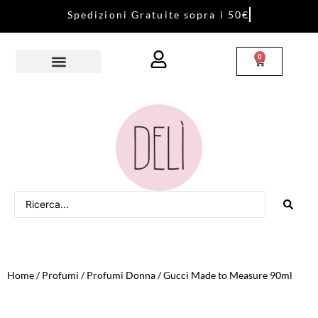
S
p
e
d
i
z
i
o
n
i
G
r
a
t
u
i
t
e
s
o
p
r
a
i
5
0
€
0
Home
/
Profumi
/
Profumi Donna
/ Gucci Made to Measure 90ml