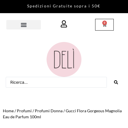
S
p
e
d
i
z
i
o
n
i
G
r
a
t
u
i
t
e
s
o
p
r
a
i
5
0
€
0
Home
/
Profumi
/
Profumi Donna
/ Gucci Flora Gorgeous Magnolia
Eau de Parfum 100ml