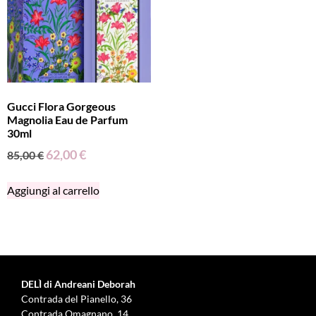
Gucci Flora Gorgeous
Magnolia Eau de Parfum
30ml
62,00
€
85,00
€
Aggiungi al carrello
DELÌ di Andreani Deborah
Contrada del Pianello, 36
Contrada Omagnano, 14