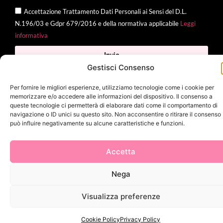
Accettazione Trattamento Dati Personali ai Sensi del D.L.
N.196/03 e Gdpr 679/2016 e della normativa applicabile
Leggi
informativa
Invia
Gestisci Consenso
Per fornire le migliori esperienze, utilizziamo tecnologie come i cookie per
memorizzare e/o accedere alle informazioni del dispositivo. Il consenso a
2025 Delì |
Privacy Policy
|
Cookie Policy
| Made with
by
Jenny
queste tecnologie ci permetterà di elaborare dati come il comportamento di
navigazione o ID unici su questo sito. Non acconsentire o ritirare il consenso
Mina
può influire negativamente su alcune caratteristiche e funzioni.
Accetta
Nega
Visualizza preferenze
Cookie Policy
Privacy Policy