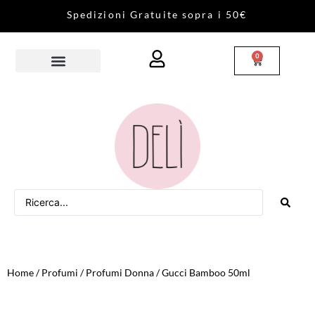
S
p
e
d
i
z
i
o
n
i
G
r
a
t
u
i
t
e
s
o
p
r
a
i
5
0
€
0
Home
/
Profumi
/
Profumi Donna
/ Gucci Bamboo 50ml