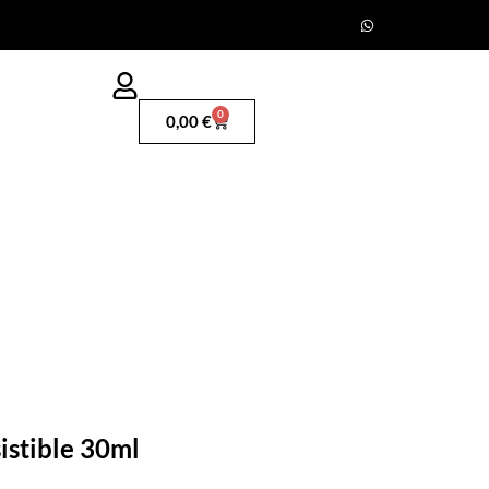
0
0,00
€
istible 30ml