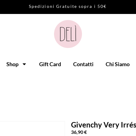
S
p
e
d
i
z
i
o
n
i
G
r
a
t
u
i
t
e
s
o
p
r
a
i
5
0
€
Shop
Gift Card
Contatti
Chi Siamo
Givenchy Very Irrés
36,90
€