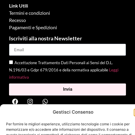
Link Utili
Termini e condizioni
Recesso
Pagamenti e Spedizioni
Iscriviti alla nostra Newsletter
Accettazione Trattamento Dati Personali ai Sensi del D.L.
N.196/03 e Gdpr 679/2016 e della normativa applicabile
Leggi
informativa
Invia
Gestisci Consenso
2025 Delì |
Privacy Policy
|
Cookie Policy
| Made with
by
Jenny
Per fornire le migliori esperienze, utilizziamo tecnologie come i cookie per
Mina
memorizzare e/o accedere alle informazioni del dispositivo. Il consenso a
queste tecnologie ci permetterà di elaborare dati come il comportamento di