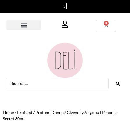
S
p
e
d
i
z
i
o
n
i
i
n
t
u
t
t
a
I
t
a
l
i
a
0
Home
/
Profumi
/
Profumi Donna
/ Givenchy Ange ou Démon Le
Secret 30ml