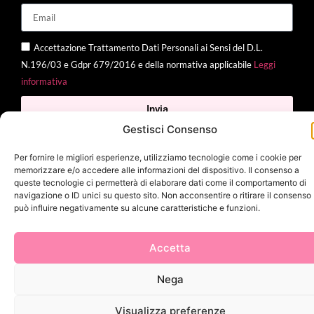
Accettazione Trattamento Dati Personali ai Sensi del D.L.
N.196/03 e Gdpr 679/2016 e della normativa applicabile
Leggi
informativa
Invia
Gestisci Consenso
Per fornire le migliori esperienze, utilizziamo tecnologie come i cookie per
memorizzare e/o accedere alle informazioni del dispositivo. Il consenso a
2025 Delì |
Privacy Policy
|
Cookie Policy
| Made with
by
Jenny
queste tecnologie ci permetterà di elaborare dati come il comportamento di
Mina
navigazione o ID unici su questo sito. Non acconsentire o ritirare il consenso
può influire negativamente su alcune caratteristiche e funzioni.
Accetta
Nega
Visualizza preferenze