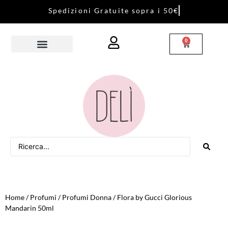
S
p
e
d
i
z
i
o
n
i
G
r
a
t
u
i
t
e
s
o
p
r
a
i
5
0
€
0
Home
/
Profumi
/
Profumi Donna
/ Flora by Gucci Glorious
Mandarin 50ml