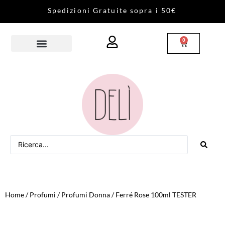
S
p
e
d
i
z
i
o
n
i
G
r
a
t
u
i
t
e
s
o
p
r
a
i
5
0
€
0
Home
/
Profumi
/
Profumi Donna
/ Ferré Rose 100ml TESTER