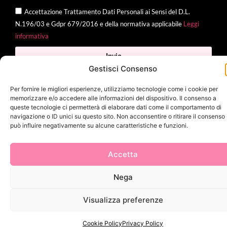
Accettazione Trattamento Dati Personali ai Sensi del D.L.
N.196/03 e Gdpr 679/2016 e della normativa applicabile
Leggi
informativa
Invia
Gestisci Consenso
Per fornire le migliori esperienze, utilizziamo tecnologie come i cookie per
memorizzare e/o accedere alle informazioni del dispositivo. Il consenso a
2025 Delì |
Privacy Policy
|
Cookie Policy
| Made with
by
Jenny
queste tecnologie ci permetterà di elaborare dati come il comportamento di
navigazione o ID unici su questo sito. Non acconsentire o ritirare il consenso
Mina
può influire negativamente su alcune caratteristiche e funzioni.
Accetta
Nega
Visualizza preferenze
Cookie Policy
Privacy Policy