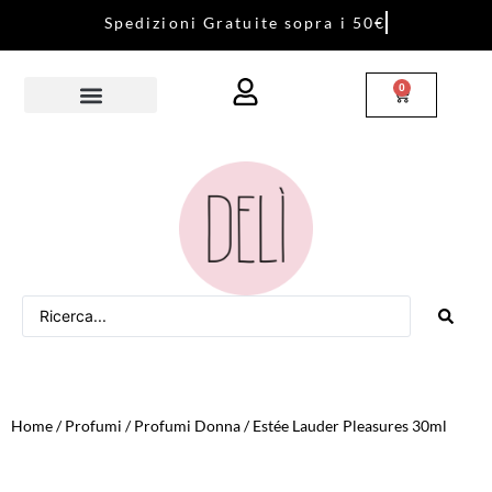
S
p
e
d
i
z
i
o
n
i
G
r
a
t
u
i
t
e
s
o
p
r
a
i
5
0
€
0
Home
/
Profumi
/
Profumi Donna
/ Estée Lauder Pleasures 30ml