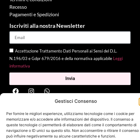
Recesso
Pagamenti e Spedizioni
Iscriviti alla nostra Newsletter
Accettazione Trattamento Dati Personali ai Sensi del D.L.
N.196/03 e Gdpr 679/2016 e della normativa applicabile
Leggi
informativa
Invia
Gestisci Consenso
2025 Delì |
Privacy Policy
|
Cookie Policy
| Made with
by
Jenny
Per fornire le migliori esperienze, utilizziamo tecnologie come i cookie per
Mina
memorizzare e/o accedere alle informazioni del dispositivo. Il consenso a
queste tecnologie ci permetterà di elaborare dati come il comportamento di
navigazione o ID unici su questo sito. Non acconsentire o ritirare il consenso
può influire negativamente su alcune caratteristiche e funzioni.