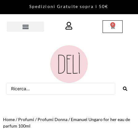
S
p
e
d
i
z
i
o
n
i
G
r
a
t
u
i
t
e
s
o
p
r
a
i
5
0
€
0
Home
/
Profumi
/
Profumi Donna
/ Emanuel Ungaro for her eau de
parfum 100ml