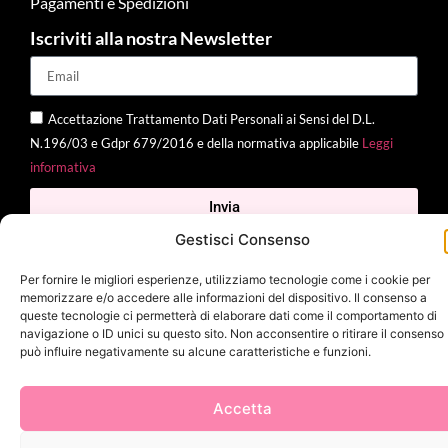
Pagamenti e Spedizioni
Iscriviti alla nostra Newsletter
Accettazione Trattamento Dati Personali ai Sensi del D.L.
N.196/03 e Gdpr 679/2016 e della normativa applicabile
Leggi
informativa
Invia
Gestisci Consenso
Per fornire le migliori esperienze, utilizziamo tecnologie come i cookie per
memorizzare e/o accedere alle informazioni del dispositivo. Il consenso a
2025 Delì |
Privacy Policy
|
Cookie Policy
| Made with
by
Jenny
queste tecnologie ci permetterà di elaborare dati come il comportamento di
Mina
navigazione o ID unici su questo sito. Non acconsentire o ritirare il consenso
può influire negativamente su alcune caratteristiche e funzioni.
Accetta