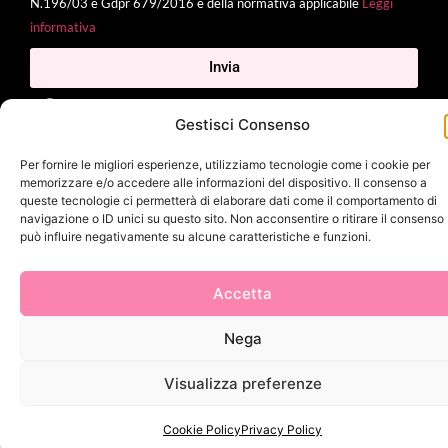
N.196/03 e Gdpr 679/2016 e della normativa applicabile
Leggi
informativa
Invia
Gestisci Consenso
Per fornire le migliori esperienze, utilizziamo tecnologie come i cookie per
2025 Delì |
Privacy Policy
|
Cookie Policy
| Made with
by
Jenny
memorizzare e/o accedere alle informazioni del dispositivo. Il consenso a
Mina
queste tecnologie ci permetterà di elaborare dati come il comportamento di
navigazione o ID unici su questo sito. Non acconsentire o ritirare il consenso
può influire negativamente su alcune caratteristiche e funzioni.
Accetta
Nega
Visualizza preferenze
Cookie Policy
Privacy Policy