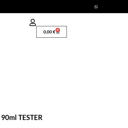
0
0,00
€
m 90ml TESTER