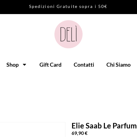
S
p
e
d
i
z
i
o
n
i
G
r
a
t
u
i
t
e
s
o
p
r
a
i
5
0
€
Shop
Gift Card
Contatti
Chi Siamo
Elie Saab Le Parfu
69,90
€