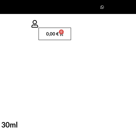
0
0,00
€
m 30ml