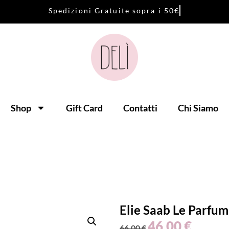
S
p
e
d
i
z
i
o
n
i
G
r
a
t
u
i
t
e
s
o
p
r
a
i
5
0
€
Shop
Gift Card
Contatti
Chi Siamo
Elie Saab Le Parfu
46,00
€
66,00
€