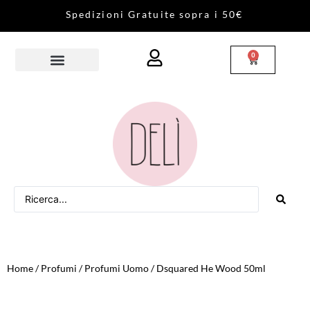
S
p
e
d
i
z
i
o
n
i
G
r
a
t
u
i
t
e
s
o
p
r
a
i
5
0
€
0
Home
/
Profumi
/
Profumi Uomo
/ Dsquared He Wood 50ml