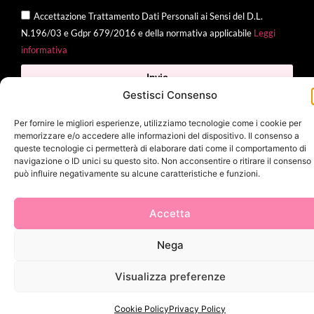
Accettazione Trattamento Dati Personali ai Sensi del D.L.
N.196/03 e Gdpr 679/2016 e della normativa applicabile
Leggi
informativa
Invia
Gestisci Consenso
Per fornire le migliori esperienze, utilizziamo tecnologie come i cookie per
memorizzare e/o accedere alle informazioni del dispositivo. Il consenso a
2025 Delì |
Privacy Policy
|
Cookie Policy
| Made with
by
Jenny
queste tecnologie ci permetterà di elaborare dati come il comportamento di
navigazione o ID unici su questo sito. Non acconsentire o ritirare il consenso
Mina
può influire negativamente su alcune caratteristiche e funzioni.
Accetta
Nega
Visualizza preferenze
Cookie Policy
Privacy Policy