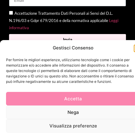
Accettazione Trattamento Dati Personali ai Sensi del D.L.
N.196/03 e Gdpr 679/2016 e della normativa applicabile
Leggi
informativa
Invia
Gestisci Consenso
Per fornire le migliori esperienze, utilizziamo tecnologie come i cookie per
memorizzare e/o accedere alle informazioni del dispositivo. Il consenso a
2025 Delì |
Privacy Policy
|
Cookie Policy
| Made with
by
Jenny
queste tecnologie ci permetterà di elaborare dati come il comportamento di
navigazione o ID unici su questo sito. Non acconsentire o ritirare il consenso
Mina
può influire negativamente su alcune caratteristiche e funzioni.
Accetta
Nega
Visualizza preferenze