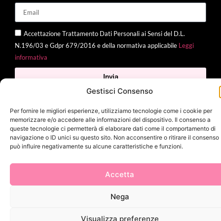
Accettazione Trattamento Dati Personali ai Sensi del D.L.
N.196/03 e Gdpr 679/2016 e della normativa applicabile
Leggi
informativa
Invia
Gestisci Consenso
Per fornire le migliori esperienze, utilizziamo tecnologie come i cookie per
memorizzare e/o accedere alle informazioni del dispositivo. Il consenso a
2025 Delì |
Privacy Policy
|
Cookie Policy
| Made with
by
Jenny
queste tecnologie ci permetterà di elaborare dati come il comportamento di
Mina
navigazione o ID unici su questo sito. Non acconsentire o ritirare il consenso
può influire negativamente su alcune caratteristiche e funzioni.
Accetta
Nega
Visualizza preferenze