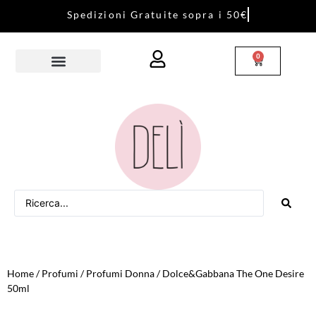
S
p
e
d
i
z
i
o
n
i
G
r
a
t
u
i
t
e
s
o
p
r
a
i
5
0
€
0
Home
/
Profumi
/
Profumi Donna
/ Dolce&Gabbana The One Desire
50ml