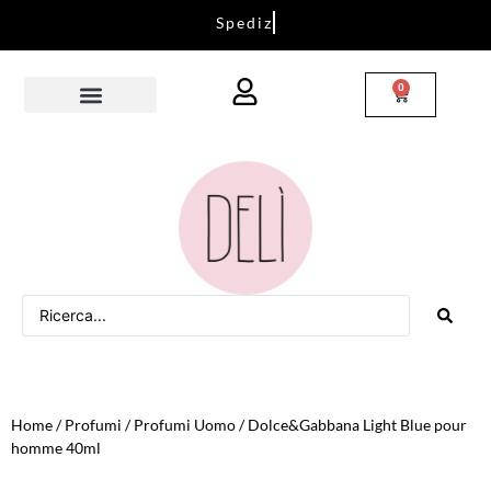
S
p
e
d
i
z
i
o
n
i
i
n
t
u
t
t
a
I
t
a
l
i
a
0
Home
/
Profumi
/
Profumi Uomo
/ Dolce&Gabbana Light Blue pour
homme 40ml