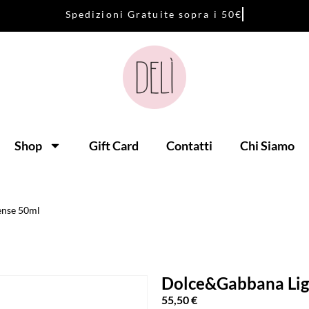
S
p
e
d
i
z
i
o
n
i
G
r
a
t
u
i
t
e
s
o
p
r
a
i
5
0
€
Shop
Gift Card
Contatti
Chi Siamo
ense 50ml
Dolce&Gabbana Ligh
55,50
€