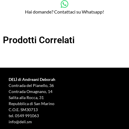
Hai domande? Contattaci su Whatsapp!
Prodotti Correlati
DELÌ di Andreani Deborah
Contrada del Pianello, 36
Contrada Omagnano, 14
Salita alla Rocca, 31
Repubblica di San Marino
C.O.E. SM30713
tel.
0549 991063
info@deli.sm