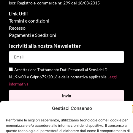
Iscr. Registro e-commerce nr. 299 del 18/03/2015
Link Utili
Termini e condizioni
Recesso
Pagamenti e Spedizioni
Iscriviti alla nostra Newsletter
Accettazione Trattamento Dati Personali ai Sensi del D.L.
N.196/03 e Gdpr 679/2016 e della normativa applicabile
Leggi
informativa
Invia
Gestisci Consenso
Per fornire le migliori esperienze, utilizziamo tecnologie come i cookie per
memorizzare e/o accedere alle informazioni del dispositivo. Il consenso a
2025 Delì |
Privacy Policy
|
Cookie Policy
| Made with
by
Jenny
queste tecnologie ci permetterà di elaborare dati come il comportamento di
Mina