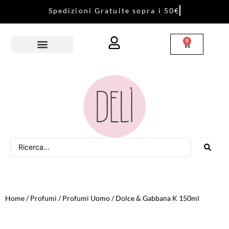
S
p
e
d
i
z
i
o
n
i
G
r
a
t
u
i
t
e
s
o
p
r
a
i
5
0
€
0
Home
/
Profumi
/
Profumi Uomo
/ Dolce & Gabbana K 150ml