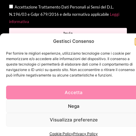
Accettazione Trattamento Dati Personali ai Sensi del D.L.
N.196/03 e Gdpr 679/2016 e della normativa applicabile
Leggi
informativa
Invia
Gestisci Consenso
Per fornire le migliori esperienze, utilizziamo tecnologie come i cookie per
memorizzare e/o accedere alle informazioni del dispositivo. Il consenso a
2025 Delì |
Privacy Policy
|
Cookie Policy
| Made with
by
Jenny
queste tecnologie ci permetterà di elaborare dati come il comportamento di
navigazione o ID unici su questo sito. Non acconsentire o ritirare il consenso
Mina
può influire negativamente su alcune caratteristiche e funzioni.
Accetta
Nega
Visualizza preferenze
Cookie Policy
Privacy Policy