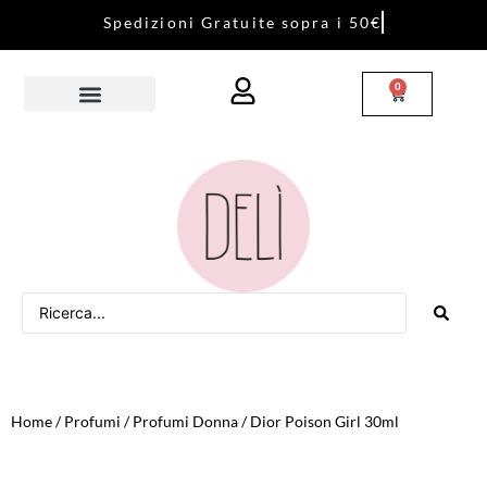
S
p
e
d
i
z
i
o
n
i
G
r
a
t
u
i
t
e
s
o
p
r
a
i
5
0
€
0
Home
/
Profumi
/
Profumi Donna
/ Dior Poison Girl 30ml