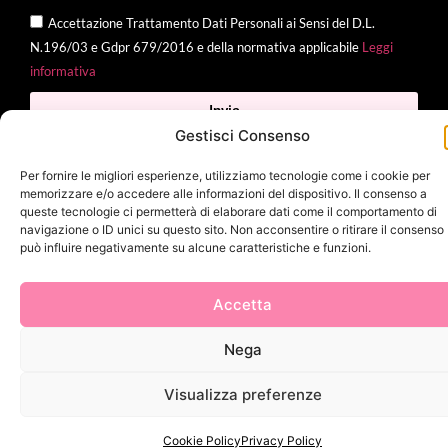
Accettazione Trattamento Dati Personali ai Sensi del D.L.
N.196/03 e Gdpr 679/2016 e della normativa applicabile
Leggi
informativa
Invia
Gestisci Consenso
Per fornire le migliori esperienze, utilizziamo tecnologie come i cookie per
memorizzare e/o accedere alle informazioni del dispositivo. Il consenso a
2025 Delì |
Privacy Policy
|
Cookie Policy
| Made with
by
Jenny
queste tecnologie ci permetterà di elaborare dati come il comportamento di
navigazione o ID unici su questo sito. Non acconsentire o ritirare il consenso
Mina
può influire negativamente su alcune caratteristiche e funzioni.
Accetta
Nega
Visualizza preferenze
Cookie Policy
Privacy Policy