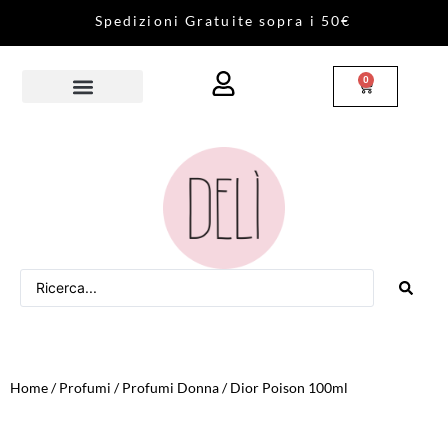
S
p
e
d
i
z
i
o
n
i
G
r
a
t
u
i
t
e
s
o
p
r
a
i
5
0
€
0
Home
/
Profumi
/
Profumi Donna
/ Dior Poison 100ml