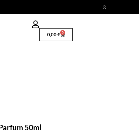
0
0,00
€
 Parfum 50ml