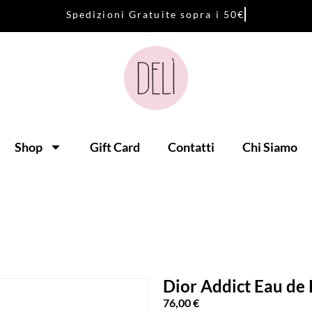
S
p
e
d
i
z
i
o
n
i
G
r
a
t
u
i
t
e
s
o
p
r
a
i
5
0
€
Shop
Gift Card
Contatti
Chi Siamo
Dior Addict Eau de
76,00
€