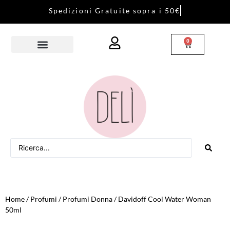
S
p
e
d
i
z
i
o
n
i
G
r
a
t
u
i
t
e
s
o
p
r
a
i
5
0
€
0
Home
/
Profumi
/
Profumi Donna
/ Davidoff Cool Water Woman
50ml