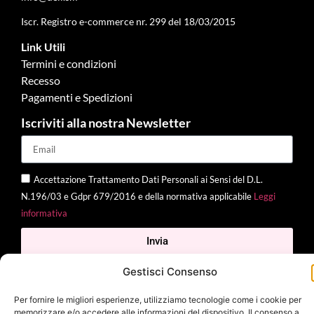
Iscr. Registro e-commerce nr. 299 del 18/03/2015
Link Utili
Termini e condizioni
Recesso
Pagamenti e Spedizioni
Iscriviti alla nostra Newsletter
Accettazione Trattamento Dati Personali ai Sensi del D.L.
N.196/03 e Gdpr 679/2016 e della normativa applicabile
Leggi
informativa
Invia
Gestisci Consenso
Per fornire le migliori esperienze, utilizziamo tecnologie come i cookie per
2025 Delì |
Privacy Policy
|
Cookie Policy
| Made with
by
Jenny
memorizzare e/o accedere alle informazioni del dispositivo. Il consenso a