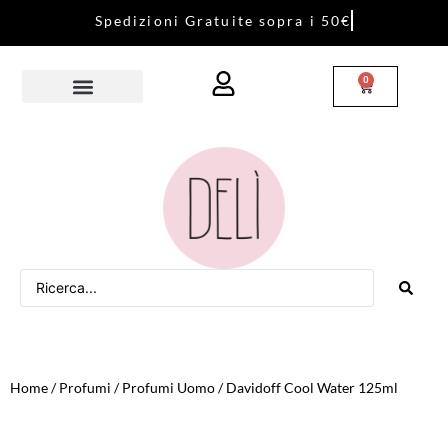
S
p
e
d
i
z
i
o
n
i
G
r
a
t
u
i
t
e
s
o
p
r
a
i
5
0
€
0
Home
/
Profumi
/
Profumi Uomo
/ Davidoff Cool Water 125ml