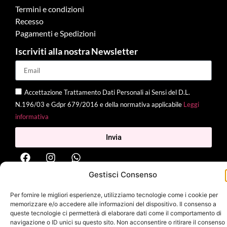
Termini e condizioni
Recesso
Pagamenti e Spedizioni
Iscriviti alla nostra Newsletter
Accettazione Trattamento Dati Personali ai Sensi del D.L.
N.196/03 e Gdpr 679/2016 e della normativa applicabile
Leggi
informativa
Invia
Gestisci Consenso
2025 Delì |
Privacy Policy
|
Cookie Policy
| Made with
by
Jenny
Per fornire le migliori esperienze, utilizziamo tecnologie come i cookie per
Mina
memorizzare e/o accedere alle informazioni del dispositivo. Il consenso a
queste tecnologie ci permetterà di elaborare dati come il comportamento di
navigazione o ID unici su questo sito. Non acconsentire o ritirare il consenso