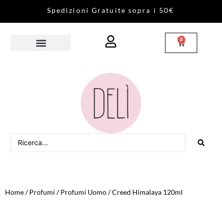
S
p
e
d
i
z
i
o
n
i
G
r
a
t
u
i
t
e
s
o
p
r
a
i
5
0
€
0
Home
/
Profumi
/
Profumi Uomo
/ Creed Himalaya 120ml