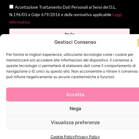
Accettazione Trattamento Dati Personali ai Sensi del D.L.
N.196/03 e Gdpr 679/2016 e della normativa applicabile
Leggi
informativa
Invia
Gestisci Consenso
Per fornire le migliori esperienze, utilizziamo tecnologie come i cookie per
memorizzare e/o accedere alle informazioni del dispositivo. Il consenso a
2025 Delì |
Privacy Policy
|
Cookie Policy
| Made with
by
Jenny
queste tecnologie ci permetterà di elaborare dati come il comportamento di
navigazione o ID unici su questo sito. Non acconsentire o ritirare il consenso
Mina
può influire negativamente su alcune caratteristiche e funzioni.
Accetta
Nega
Visualizza preferenze
Cookie Policy
Privacy Policy